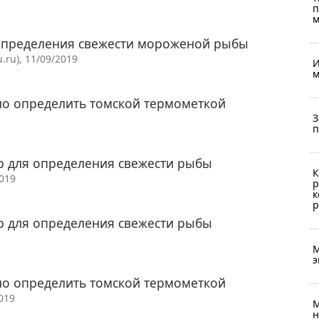
п
м
 определения свежести мороженой рыбы
ru), 11/09/2019
И
м
о определить томской термометкой
З
п
р для определения свежести рыбы
К
2019
р
к
р
р для определения свежести рыбы
М
э
о определить томской термометкой
019
М
н