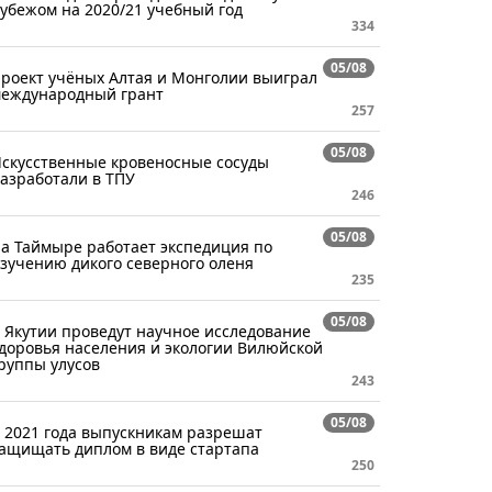
убежом на 2020/21 учебный год
334
05/08
роект учёных Алтая и Монголии выиграл
еждународный грант
257
05/08
скусственные кровеносные сосуды
азработали в ТПУ
246
05/08
а Таймыре работает экспедиция по
зучению дикого северного оленя
235
05/08
 Якутии проведут научное исследование
доровья населения и экологии Вилюйской
руппы улусов
243
05/08
 2021 года выпускникам разрешат
ащищать диплом в виде стартапа
250