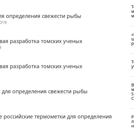
Т
м
ля определения свежести рыбы
м
2019
«
ш
вая разработка томских ученых
р
9
Т
вая разработка томских ученых
у
В
м
у для определения свежести рыбы
S
е российские термометки для определения
Р
л
н