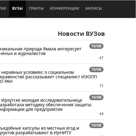
УКИ
ВУЗЫ
ГРАНТЫ
КОНФЕРЕНЦИИ
АНОНСЫ
Новости ВУЗов
10/08
никальная природа Ямала интересует
чёных и журналистов
47
10/08
 неравных условиях: о социальном
еравенстве рассказывает специалист ИЭОПП
О РАН
71
10/08
 Иркутске молодая исследовательница
азработала методику обеспечения защиты
нформации для предприятия
44
10/08
ъедобные капсулы из местных ягод и
руктов разрабатывают в ИрНИТУ