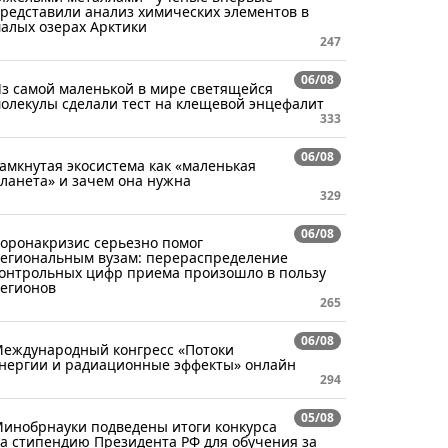
редставили анализ химических элементов в
алых озерах Арктики
247
06/08
з самой маленькой в мире светящейся
олекулы сделали тест на клещевой энцефалит
333
06/08
амкнутая экосистема как «маленькая
ланета» и зачем она нужна
329
06/08
оронакризис серьезно помог
егиональным вузам: перераспределение
онтрольных цифр приема произошло в пользу
егионов
265
06/08
еждународный конгресс «Потоки
нергии и радиационные эффекты» онлайн
294
05/08
инобрнауки подведены итоги конкурса
а стипендию Президента РФ для обучения за