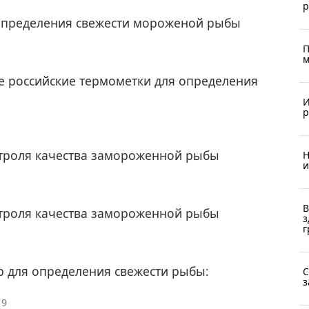
р
 определения свежести мороженой рыбы
П
м
е российские термометки для определения
И
р
троля качества замороженной рыбы
Н
и
В
троля качества замороженной рыбы
з
г
р для определения свежести рыбы:
С
з
19