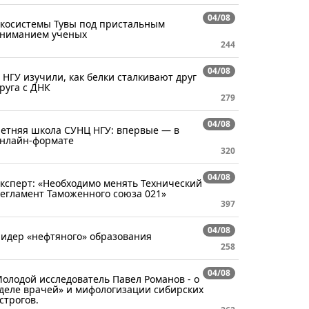
04/08
косистемы Тувы под пристальным
ниманием ученых
244
04/08
 НГУ изучили, как белки сталкивают друг
руга с ДНК
279
04/08
етняя школа СУНЦ НГУ: впервые — в
нлайн-формате
320
04/08
ксперт: «Необходимо менять Технический
егламент Таможенного союза 021»
397
04/08
идер «нефтяного» образования
258
04/08
олодой исследователь Павел Романов - о
деле врачей» и мифологизации сибирских
строгов.