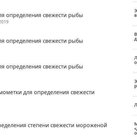
Э
ля определения свежести рыбы
в
/2019
В
д
ля определения свежести рыбы
Л
о
ля определения свежести рыбы
Э
р
мометки для определения свежести
Л
М
ределения степени свежести мороженой
«
о