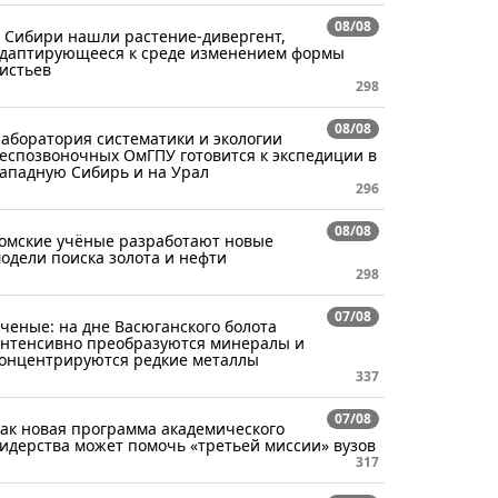
08/08
 Сибири нашли растение-дивергент,
даптирующееся к среде изменением формы
истьев
298
08/08
аборатория систематики и экологии
еспозвоночных ОмГПУ готовится к экспедиции в
ападную Сибирь и на Урал
296
08/08
омские учёные разработают новые
одели поиска золота и нефти
298
07/08
ченые: на дне Васюганского болота
нтенсивно преобразуются минералы и
онцентрируются редкие металлы
337
07/08
ак новая программа академического
идерства может помочь «третьей миссии» вузов
317