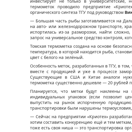
инвестирует не только в университетские, 
термометок проводило предприятие «Криоте
органического синтеза ТГУ под руководством
Ви
— Большая часть рыбы заготавливается на Дал
на авто- или железнодорожном транспорте, хра
испортилась из-за разморозки, найти сложно
запрос на универсальное средство контроля, ко
Томская термометка создана на основе безопас
температура, в которой находится рыба, станов
цвет с белого на зелёный.
Особенность меток, разработанных в ТГУ, в том
вместе с продукцией и уже в процессе замор
Существующие в США и Китае аналоги нужно
термометка существенно дешевле — 20 рублей п
Планируется, что метки будут наклеены на
индивидуальных упаковок (если позволит це
выпустить на рынок испорченную продукцию.
транспортировки были нарушены термоусловия, п
— Сейчас на предприятии «Криотех» разработа
хотим составить конкуренцию ещё и тем меткам,
тоже есть своя ниша — это транспортировка ор