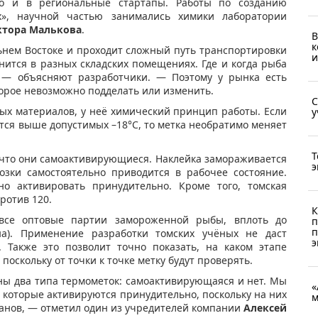
но и в региональные стартапы. Работы по созданию
х», научной частью занимались химики лаборатории
ктора Малькова
.
В
к
ьнем Востоке и проходит сложный путь транспортировки
и
нится в разных складских помещениях. Где и когда рыба
, — объясняют разработчики. — Поэтому у рынка есть
торое невозможно подделать или изменить.
С
ных материалов, у неё химический принцип работы. Если
у
ится выше допустимых –18°С, то метка необратимо меняет
Т
, что они самоактивирующиеся. Наклейка замораживается
э
озки самостоятельно приводится в рабочее состояние.
 активировать принудительно. Кроме того, томская
ротив 120.
К
 все оптовые партии замороженной рыбы, вплоть до
п
п
на). Применение разработки томских учёных не даст
э
 Также это позволит точно показать, на каком этапе
оскольку от точки к точке метку будут проверять.
ны два типа термометок: самоактивирующаяся и нет. Мы
«
 которые активируются принудительно, поскольку на них
м
ганов, — отметил один из учредителей компании
Алексей