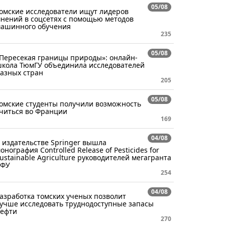
05/08
омские исследователи ищут лидеров
нений в соцсетях с помощью методов
ашинного обучения
235
05/08
Пересекая границы природы»: онлайн-
кола ТюмГУ объединила исследователей
азных стран
205
05/08
омские студенты получили возможность
читься во Франции
169
04/08
 издательстве Springer вышла
онография Controlled Release of Pesticides for
ustainable Agriculture руководителей мегагранта
СФУ
254
04/08
азработка томских ученых позволит
учше исследовать труднодоступные запасы
ефти
270