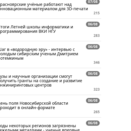
07/08
расноярские учёные работают над
нновационным материалом для 3D-печати
215
06/08
тоги Летней школы информатики и
рограммирования ВКИ НГУ
283
06/08
аг в «водородную эру» - интервью с
олодым сибирским ученым Дмитрием
отемкиным
346
06/08
узы и научные организации смогут
олучить гранты на создание и развитие
нжиниринговых центров
323
06/08
ень поля Новосибирской области
роходит в онлайн-формате
265
06/08
оды некоторых регионов загрязнены
яжелыми металлами - ученые впервые