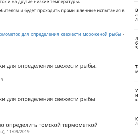
ток и на другие низкие температуры.
В
ебителям и будет проходить промышленные испытания в
а
л
ермометок для определения свежести мороженой рыбы
-
Л
б
З
ки для определения свежести рыбы:
Т
м
19
У
и
ки для определения свежести рыбы
к
К
л
о определить томской термометкой
u), 11/09/2019