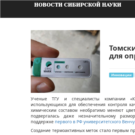
НОВОСТИ СИБИРСКОЙ НАУКИ
Томски
для о
Инновации
​Ученые ТГУ и специалисты компании «К
использующихся для обеспечения контроля к
химическим составом необратимо меняют цвет
подвергалась даже незначительному размо
поддержке
первого в РФ университетского Венч
Создание термоактивных меток стало первым п