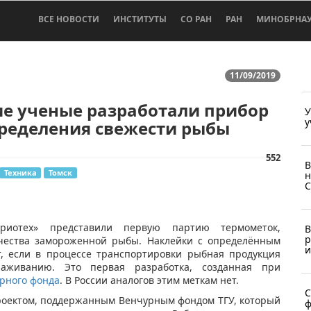
ВСЕ НОВОСТИ
ИНСТИТУТЫ
СО РАН
РАН
МИНОБРНА
11/09/2019
е ученые разработали прибор
У
у
пределения свежести рыбы
552
В
Техника
Томск
н
С
риотех» представили первую партию термометок,
В
р
ачества замороженной рыбы. Наклейки с определённым
и
, если в процессе транспортировки рыбная продукция
раживанию. Это первая разработка, созданная при
урного фонда
. В России аналогов этим меткам нет.
С
роектом, поддержанным Венчурным фондом ТГУ, который
ф