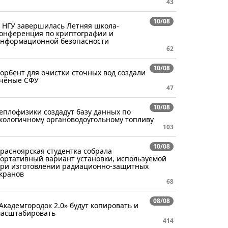
43
10/08
 НГУ завершилась Летняя школа-
онференция по криптографии и
нформационной безопасности
62
10/08
орбент для очистки сточных вод создали
чёные СФУ
47
10/08
еплофизики создадут базу данных по
кологичному органоводоугольному топливу
103
10/08
расноярская студентка собрала
ортативный вариант установки, используемой
ри изготовлении радиационно-защитных
кранов
68
08/08
Академгородок 2.0» будут копировать и
асштабировать
414