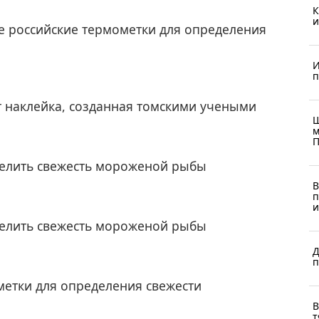
К
и
е российские термометки для определения
И
п
 наклейка, созданная томскими учеными
Ш
м
П
елить свежесть мороженой рыбы
В
п
и
елить свежесть мороженой рыбы
Д
п
метки для определения свежести
В
т