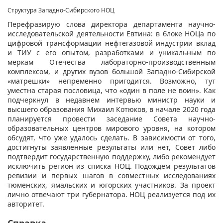
Структура Западно-Сибирского НОЦ
Перефразирую слова директора департамента научно-
исследовательской деятельности Евтина: в блоке НОЦа по
цифровой трансформации нефтегазовой индустрии вклад
и ТИУ с его опытом, разработками и уникальным по
меркам Отечества лабораторно-производственным
комплексом, и других вузов большой Западно-Сибирской
«матрешки» непременно пригодится. Возможно, тут
уместна старая пословица, что «один в поле не воин». Как
подчеркнул в недавнем интервью министр науки и
высшего образования Михаил Котюков, в начале 2020 года
планируется провести заседание Совета научно-
образовательных центров мирового уровня, на котором
обсудят, что уже удалось сделать. В зависимости от того,
достигнуты заявленные результаты или нет, Совет либо
подтвердит государственную поддержку, либо рекомендует
исключить регион из списка НОЦ. Подождем результатов
ревизии и первых шагов в совместных исследованиях
тюменских, ямальских и югорских участников. За проект
лично отвечают три губернатора. НОЦ реализуется под их
авторитет.
Справка