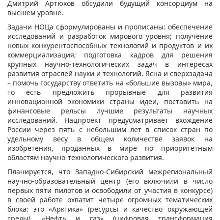
Дмитрий Артюхов обсудили будущий консорциум на
высшем уровне.
Задачи НОЦа сформулированы и прописаны: обеспечение
исследований и разработок мирового уровня; получение
новых конкурентоспособных технологий и продуктов и их
коммерциализация; подготовка кадров для решения
крупных научно-технологических задач в интересах
развития отраслей науки и технологий. Ясна и сверхзадача
– помочь государству ответить на «большие вызовы» мира,
то есть предложить прорывные для развития
инновационной экономики страны идеи, поставить на
финансовые рельсы лучшие результаты научных
исследований. Нацпроект предусматривает вхождение
России через пять с небольшим лет в список стран по
удельному весу в общем количестве заявок на
изобретения, проданных в мире по приоритетным
областям научно-технологического развития.
Планируется, что Западно-Сибирский межрегиональный
научно-образовательный центр (его включили в число
первых пяти пилотов и освободили от участия в конкурсе)
в своей работе охватит четыре огромных тематических
блока: это «Арктика» (ресурсы и качество окружающей
среды), «Нефть и газ» (цифровая трансформация